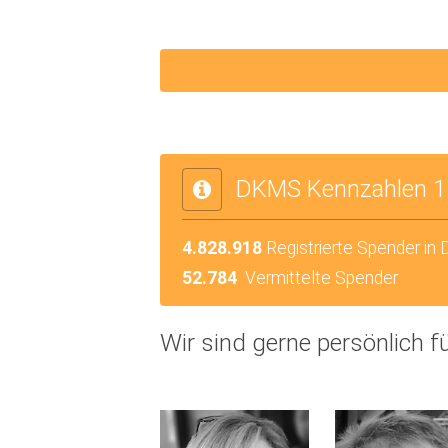
DKMS Kennzahlen 1
4.828.918
Registrierte Spender in
52.784
Vermittelte Spender
Wir sind gerne persönlich fü