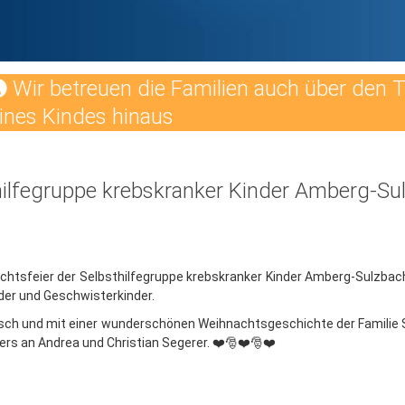
Wir betreuen die Familien auch über den 
ines Kindes hinaus
hilfegruppe krebskranker Kinder Amberg-Sul
chtsfeier der Selbsthilfegruppe krebskranker Kinder Amberg-Sulzbach
nder und Geschwisterkinder.
ausch und mit einer wunderschönen Weihnachtsgeschichte der Familie 
ders an Andrea und Christian Segerer. ❤️🎅❤️🎅❤️