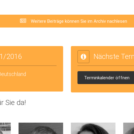
Weitere Beiträge können Sie im Archiv nachlesen
1/2016
Nächste Ter
 Deutschland
Terminkalender öffnen
r Sie da!