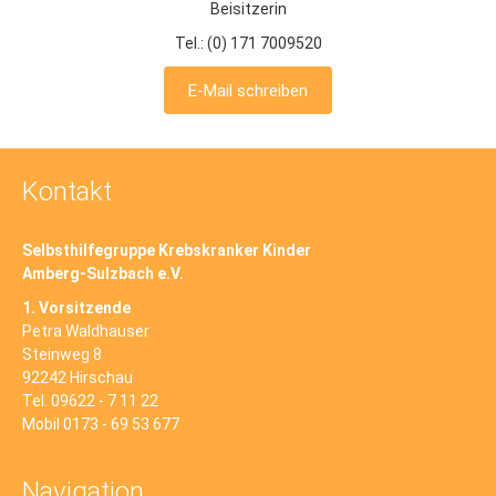
Beisitzerin
Tel.: (0) 171 7009520
E-Mail schreiben
Kontakt
Selbsthilfegruppe Krebskranker Kinder
Amberg-Sulzbach e.V.
1. Vorsitzende
Petra Waldhauser
Steinweg 8
92242 Hirschau
Tel. 09622 - 7 11 22
Mobil 0173 - 69 53 677
Navigation